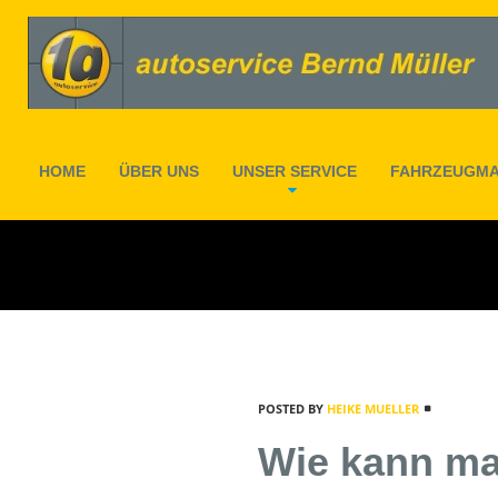
HOME
ÜBER UNS
UNSER SERVICE
FAHRZEUGM
SIE SIND HIER:
HOME
WIE KANN MAN BEI
POSTED BY
HEIKE MUELLER
Wie kann ma