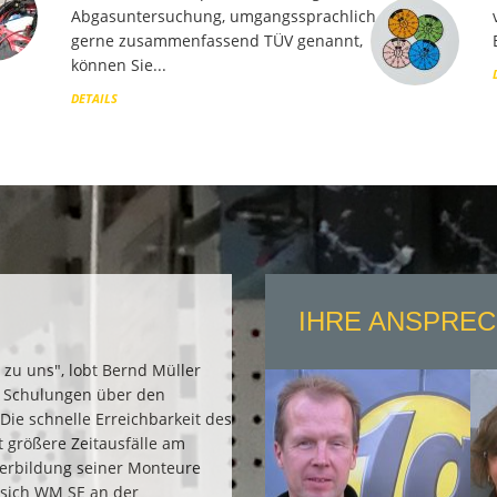
Abgasuntersuchung, umgangssprachlich
gerne zusammenfassend TÜV genannt,
können Sie...
DETAILS
IHRE ANSPRE
 zu uns", lobt Bernd Müller
ie Schulungen über den
Die schnelle Erreichbarkeit des
 größere Zeitausfälle am
iterbildung seiner Monteure
t sich WM SE an der