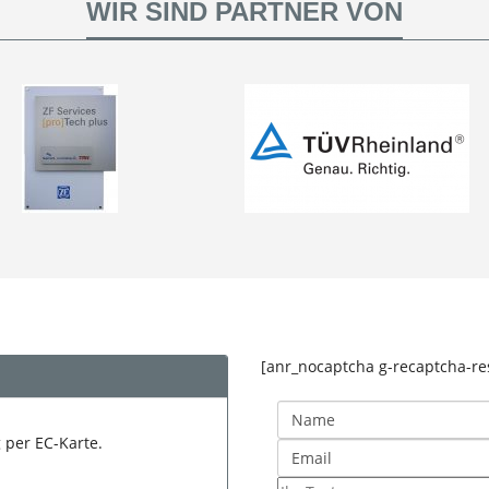
WIR SIND PARTNER VON
Bernd Müller
INHABER
Mihai Anica
MECHATRONIKER
[anr_nocaptcha g-recaptcha-r
 per EC-Karte.