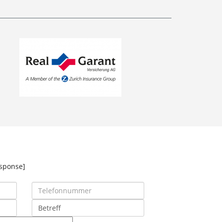
Heike Müller
Marc Phillip
Wilms
SERVICE
MECHATRONIKER
esponse]