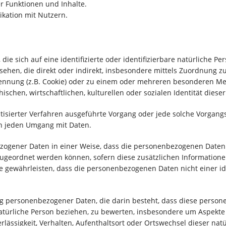
r Funktionen und Inhalte.
kation mit Nutzern.
ie sich auf eine identifizierte oder identifizierbare natürliche P
gesehen, die direkt oder indirekt, insbesondere mittels Zuordnung
nnung (z.B. Cookie) oder zu einem oder mehreren besonderen Mer
ischen, wirtschaftlichen, kulturellen oder sozialen Identität diese
omatisierter Verfahren ausgeführte Vorgang oder jede solche Vor
sch jeden Umgang mit Daten.
zogener Daten in einer Weise, dass die personenbezogenen Daten
 zugeordnet werden können, sofern diese zusätzlichen Informatio
gewährleisten, dass die personenbezogenen Daten nicht einer iden
itung personenbezogener Daten, die darin besteht, dass diese per
atürliche Person beziehen, zu bewerten, insbesondere um Aspekte b
erlässigkeit, Verhalten, Aufenthaltsort oder Ortswechsel dieser na