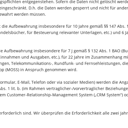
pflichten entgegenstehen. Sofern die Daten nicht gelöscht werden
ingeschränkt. D.h. die Daten werden gesperrt und nicht für andere 
bewahrt werden müssen.
t die Aufbewahrung insbesondere für 10 Jahre gemäß §§ 147 Abs. 1 
delsbücher, für Besteuerung relevanter Unterlagen, etc.) und 6 Ja
 die Aufbewahrung insbesondere für 7 J gemäß § 132 Abs. 1 BAO (
r Einnahmen und Ausgaben, etc.), für 22 Jahre im Zusammenhang mi
gen, Telekommunikations-, Rundfunk- und Fernsehleistungen, die
hop (MOSS) in Anspruch genommen wird.
formular, E-Mail, Telefon oder via sozialer Medien) werden die An
. 1 lit. b. (im Rahmen vertraglicher-/vorvertraglicher Beziehungen)
inem Customer-Relationship-Management System („CRM System“) od
rforderlich sind. Wir überprüfen die Erforderlichkeit alle zwei Jahr