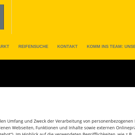
ARKT
REIFENSUCHE
KONTAKT
KOMM INS TEAM: UNS
SIE SIND HIER:
HOME
DATENSCHUTZERKLÄRUNG
t, den Umfang und Zweck der Verarbeitung von personenbezogenen 
nen Webseiten, Funktionen und Inhalte sowie externen Onlinepräse
ot“). Im Hinblick auf die verwendeten Begrifflichkeiten, wie z.B.