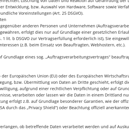
enrechten, Löschung von Daten und Reaktion auf Gefährdung der D
er Entwicklung, bzw. Auswahl von Hardware, Software sowie Verf
undliche Voreinstellungen (Art. 25 DSGVO).
tten
gegenüber anderen Personen und Unternehmen (Auftragsverarbeite
 gewähren, erfolgt dies nur auf Grundlage einer gesetzlichen Erla
. 1 lit. b DSGVO zur Vertragserfüllung erforderlich ist), Sie eingewi
nteressen (z.B. beim Einsatz von Beauftragten, Webhostern, etc.).
uf Grundlage eines sog. „Auftragsverarbeitungsvertrages“ beauftra
lb der Europäischen Union (EU) oder des Europäischen Wirtschafts
gung, bzw. Übermittlung von Daten an Dritte geschieht, erfolgt di
inwilligung, aufgrund einer rechtlichen Verpflichtung oder auf Gru
ubnisse, verarbeiten oder lassen wir die Daten in einem Drittland
itung erfolgt z.B. auf Grundlage besonderer Garantien, wie der offi
 durch das „Privacy Shield“) oder Beachtung offiziell anerkannter 
verlangen, ob betreffende Daten verarbeitet werden und auf Ausku