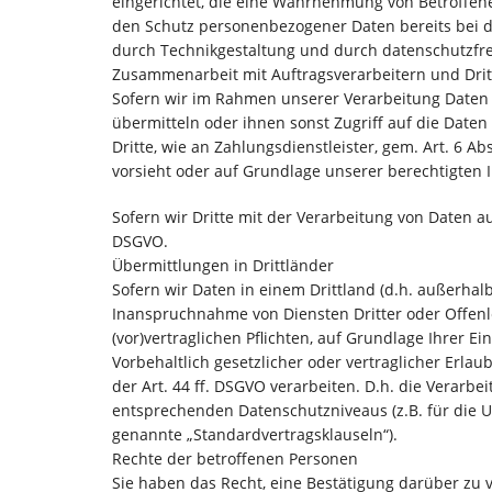
eingerichtet, die eine Wahrnehmung von Betroffen
den Schutz personenbezogener Daten bereits bei d
durch Technikgestaltung und durch datenschutzfre
Zusammenarbeit mit Auftragsverarbeitern und Dri
Sofern wir im Rahmen unserer Verarbeitung Daten 
übermitteln oder ihnen sonst Zugriff auf die Daten
Dritte, wie an Zahlungsdienstleister, gem. Art. 6 Abs
vorsieht oder auf Grundlage unserer berechtigten I
Sofern wir Dritte mit der Verarbeitung von Daten a
DSGVO.
Übermittlungen in Drittländer
Sofern wir Daten in einem Drittland (d.h. außerha
Inanspruchnahme von Diensten Dritter oder Offenle
(vor)vertraglichen Pflichten, auf Grundlage Ihrer E
Vorbehaltlich gesetzlicher oder vertraglicher Erla
der Art. 44 ff. DSGVO verarbeiten. D.h. die Verarbe
entsprechenden Datenschutzniveaus (z.B. für die USA
genannte „Standardvertragsklauseln“).
Rechte der betroffenen Personen
Sie haben das Recht, eine Bestätigung darüber zu 