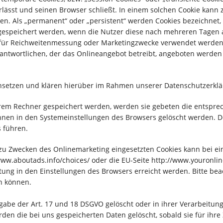
ässt und seinen Browser schließt. In einem solchen Cookie kann z
en. Als „permanent“ oder „persistent“ werden Cookies bezeichnet
us gespeichert werden, wenn die Nutzer diese nach mehreren Tagen
e für Reichweitenmessung oder Marketingzwecke verwendet werden.
antwortlichen, der das Onlineangebot betreibt, angeboten werden 
setzen und klären hierüber im Rahmen unserer Datenschutzerklä
ihrem Rechner gespeichert werden, werden sie gebeten die entspre
önnen in den Systemeinstellungen des Browsers gelöscht werden. D
 führen.
u Zwecken des Onlinemarketing eingesetzten Cookies kann bei einer
/www.aboutads.info/choices/ oder die EU-Seite http://www.youronli
ung in den Einstellungen des Browsers erreicht werden. Bitte beac
n können.
abe der Art. 17 und 18 DSGVO gelöscht oder in ihrer Verarbeitung
en die bei uns gespeicherten Daten gelöscht, sobald sie für ihr